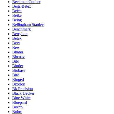
Beckman Coulter
Bega Betex
Beich
Beike
Being
Bellingham Stanley
Benchmark
Berrylion
Betex
Bevs
Bew
Bhanu
Bhcnav
Bilo
Binder
Biobase
Bird
Biuged
Bixolon
Bk Precision
Black Decker
Blue White
Bluepard
Boeco
Bohm