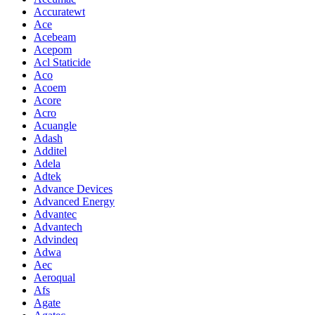
Accuratewt
Ace
Acebeam
Acepom
Acl Staticide
Aco
Acoem
Acore
Acro
Acuangle
Adash
Additel
Adela
Adtek
Advance Devices
Advanced Energy
Advantec
Advantech
Advindeq
Adwa
Aec
Aeroqual
Afs
Agate