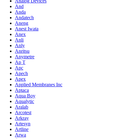
Analog Devices
And
Anda
Andatech
Aneng
Anest Iwata
Anex
Anli
Anly
Anritsu
Anymetre
Ap T
Apc
Apech
Apex
Applied Membranes Inc
Aptaca
Aqua Boy
Aqualytic
Aralab
Arcotest
Arkray
Artesyn
Artline
Arwa