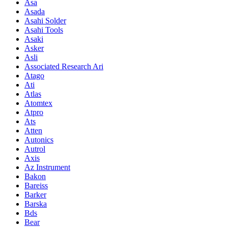
Asa
Asada
Asahi Solder
Asahi Tools
Asaki
Asker
Asli
Associated Research Ari
Atago
Ati
Atlas
Atomtex
Atpro
Ats
Atten
Autonics
Autrol
Axis
Az Instrument
Bakon
Bareiss
Barker
Barska
Bds
Bear