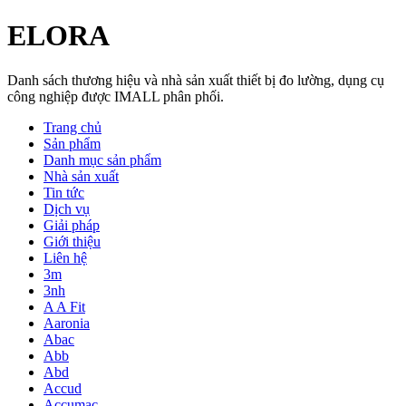
ELORA
Danh sách thương hiệu và nhà sản xuất thiết bị đo lường, dụng cụ
công nghiệp được IMALL phân phối.
Trang chủ
Sản phẩm
Danh mục sản phẩm
Nhà sản xuất
Tin tức
Dịch vụ
Giải pháp
Giới thiệu
Liên hệ
3m
3nh
A A Fit
Aaronia
Abac
Abb
Abd
Accud
Accumac