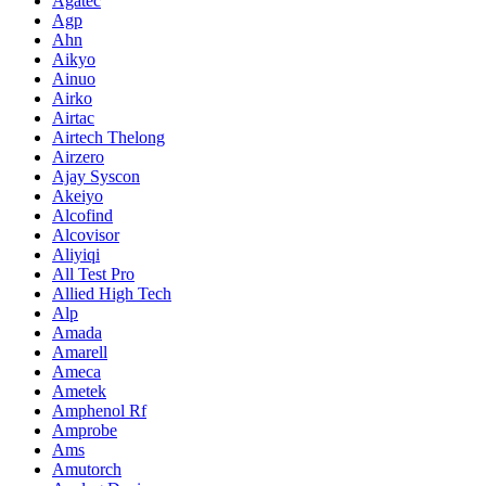
Agatec
Agp
Ahn
Aikyo
Ainuo
Airko
Airtac
Airtech Thelong
Airzero
Ajay Syscon
Akeiyo
Alcofind
Alcovisor
Aliyiqi
All Test Pro
Allied High Tech
Alp
Amada
Amarell
Ameca
Ametek
Amphenol Rf
Amprobe
Ams
Amutorch