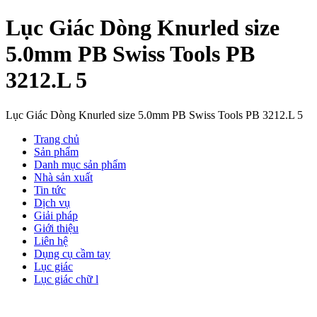
Lục Giác Dòng Knurled size
5.0mm PB Swiss Tools PB
3212.L 5
Lục Giác Dòng Knurled size 5.0mm PB Swiss Tools PB 3212.L 5
Trang chủ
Sản phẩm
Danh mục sản phẩm
Nhà sản xuất
Tin tức
Dịch vụ
Giải pháp
Giới thiệu
Liên hệ
Dụng cụ cầm tay
Lục giác
Lục giác chữ l