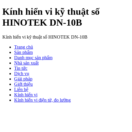
Kính hiển vi kỹ thuật số
HINOTEK DN-10B
Kính hiển vi kỹ thuật số HINOTEK DN-10B
Trang chủ
Sản phẩm
Danh mục sản phẩm
Nhà sản xuất
Tin tức
Dịch vụ
Giải pháp
Giới thiệu
Liên hệ
Kính hiển vi
Kính hiển vi điện tử, đo lường