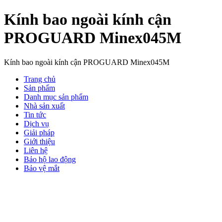
Kính bao ngoài kính cận
PROGUARD Minex045M
Kính bao ngoài kính cận PROGUARD Minex045M
Trang chủ
Sản phẩm
Danh mục sản phẩm
Nhà sản xuất
Tin tức
Dịch vụ
Giải pháp
Giới thiệu
Liên hệ
Bảo hộ lao động
Bảo vệ mắt