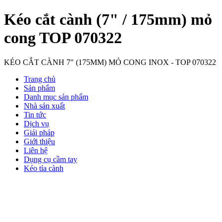
Kéo cắt cành (7" / 175mm) mỏ
cong TOP 070322
KÉO CẮT CÀNH 7" (175MM) MỎ CONG INOX - TOP 070322
Trang chủ
Sản phẩm
Danh mục sản phẩm
Nhà sản xuất
Tin tức
Dịch vụ
Giải pháp
Giới thiệu
Liên hệ
Dụng cụ cầm tay
Kéo tỉa cành