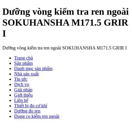
Dưỡng vòng kiểm tra ren ngoài
SOKUHANSHA M171.5 GRIR
I
Dưỡng vòng kiểm tra ren ngoài SOKUHANSHA M171.5 GRIR I
Trang chủ
Sản phẩm
Danh mục sản phẩm
Nhà sản xuất
Tin tức
Dịch vụ
Giải pháp
Giới thiệu
Liên hệ
Thiết bị đo cơ khí
Dưỡng đo ren
Dụng cụ kiểm ren ngoài