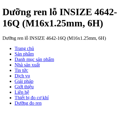
Dưỡng ren lỗ INSIZE 4642-
16Q (M16x1.25mm, 6H)
Dưỡng ren lỗ INSIZE 4642-16Q (M16x1.25mm, 6H)
Trang chủ
Sản phẩm
Danh mục sản phẩm
Nhà sản xuất
Tin tức
Dịch vụ
Giải pháp
Giới thiệu
Liên hệ
Thiết bị đo cơ khí
Dưỡng đo ren