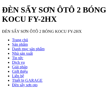
ĐÈN SẤY SƠN ÔTÔ 2 BÓNG
KOCU FY-2HX
ĐÈN SẤY SƠN ÔTÔ 2 BÓNG KOCU FY-2HX
Trang chủ
Sản phẩm
Danh mục sản phẩm
Nhà sản xuất
Tin tức
Dịch vụ
Giải pháp
Giới thiệu
Liên hệ
Thiết bị GARAGE
Đèn sấy sơn oto