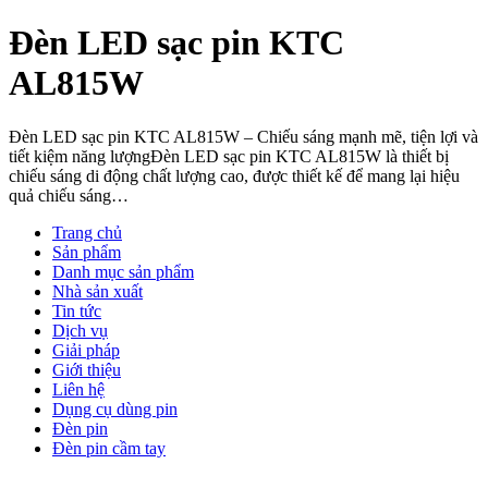
Đèn LED sạc pin KTC
AL815W
Đèn LED sạc pin KTC AL815W – Chiếu sáng mạnh mẽ, tiện lợi và
tiết kiệm năng lượngĐèn LED sạc pin KTC AL815W là thiết bị
chiếu sáng di động chất lượng cao, được thiết kế để mang lại hiệu
quả chiếu sáng…
Trang chủ
Sản phẩm
Danh mục sản phẩm
Nhà sản xuất
Tin tức
Dịch vụ
Giải pháp
Giới thiệu
Liên hệ
Dụng cụ dùng pin
Đèn pin
Đèn pin cầm tay