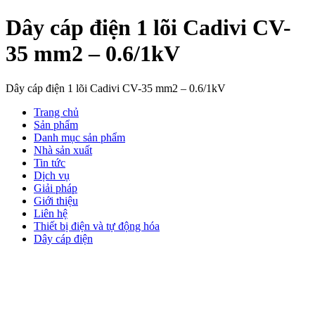
Dây cáp điện 1 lõi Cadivi CV-
35 mm2 – 0.6/1kV
Dây cáp điện 1 lõi Cadivi CV-35 mm2 – 0.6/1kV
Trang chủ
Sản phẩm
Danh mục sản phẩm
Nhà sản xuất
Tin tức
Dịch vụ
Giải pháp
Giới thiệu
Liên hệ
Thiết bị điện và tự động hóa
Dây cáp điện