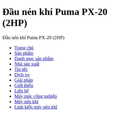
Đầu nén khí Puma PX-20
(2HP)
Đầu nén khí Puma PX-20 (2HP)
Trang chủ
Sản phẩm
Danh mục sản phẩm
Nhà sản xuất
Tin tức
Dịch vụ
Giải pháp
Giới thiệu
Liên hệ
Máy móc công nghiệp
Máy nén khí
Linh kiện máy nén khí