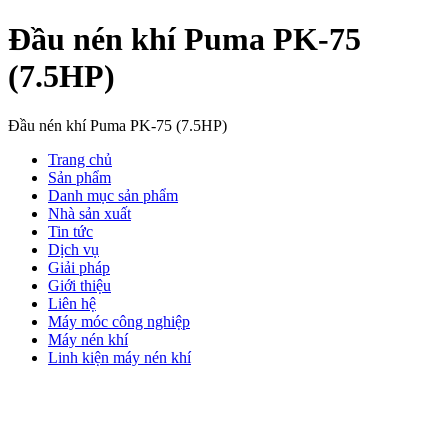
Đầu nén khí Puma PK-75
(7.5HP)
Đầu nén khí Puma PK-75 (7.5HP)
Trang chủ
Sản phẩm
Danh mục sản phẩm
Nhà sản xuất
Tin tức
Dịch vụ
Giải pháp
Giới thiệu
Liên hệ
Máy móc công nghiệp
Máy nén khí
Linh kiện máy nén khí