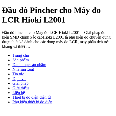
Đầu dò Pincher cho Máy đo
LCR Hioki L2001
Đầu dò Pincher cho Máy đo LCR Hioki L2001 – Giải pháp đo linh
kiện SMD chính xác caoHioki L2001 là phụ kiện đo chuyên dụng
được thiết kế dành cho các dòng máy đo LCR, máy phân tích trở
kháng và thiết …
Trang chủ
Sản phẩm
Danh mục sản phẩm
Nhà sản xuất
Tin tức
Dịch vụ
Giải pháp
Giới thiệu
Liên hệ
Thiết bị đo điện-điện tử
Phụ kiện thiết bị đo điện