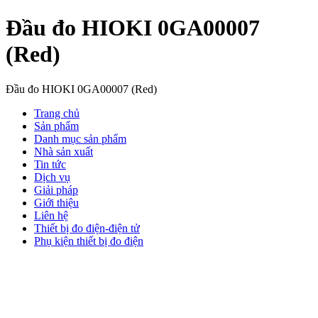
Đầu đo HIOKI 0GA00007
(Red)
Đầu đo HIOKI 0GA00007 (Red)
Trang chủ
Sản phẩm
Danh mục sản phẩm
Nhà sản xuất
Tin tức
Dịch vụ
Giải pháp
Giới thiệu
Liên hệ
Thiết bị đo điện-điện tử
Phụ kiện thiết bị đo điện