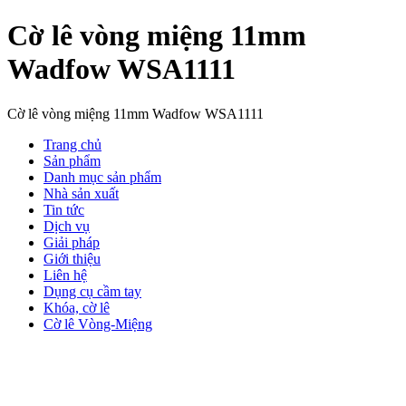
Cờ lê vòng miệng 11mm
Wadfow WSA1111
Cờ lê vòng miệng 11mm Wadfow WSA1111
Trang chủ
Sản phẩm
Danh mục sản phẩm
Nhà sản xuất
Tin tức
Dịch vụ
Giải pháp
Giới thiệu
Liên hệ
Dụng cụ cầm tay
Khóa, cờ lê
Cờ lê Vòng-Miệng