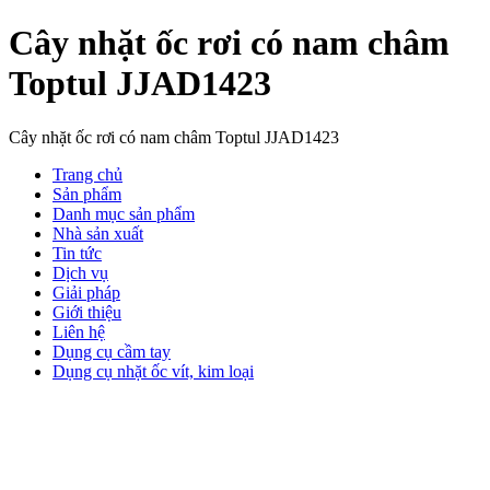
Cây nhặt ốc rơi có nam châm
Toptul JJAD1423
Cây nhặt ốc rơi có nam châm Toptul JJAD1423
Trang chủ
Sản phẩm
Danh mục sản phẩm
Nhà sản xuất
Tin tức
Dịch vụ
Giải pháp
Giới thiệu
Liên hệ
Dụng cụ cầm tay
Dụng cụ nhặt ốc vít, kim loại