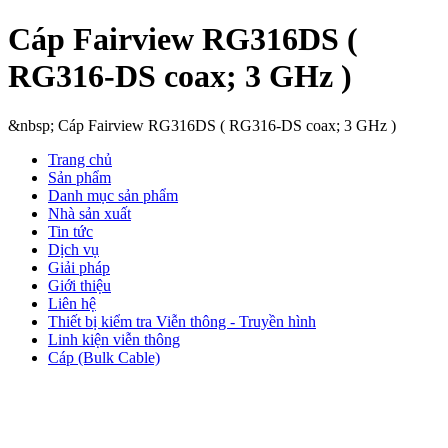
Cáp Fairview RG316DS (
RG316-DS coax; 3 GHz )
&nbsp; Cáp Fairview RG316DS ( RG316-DS coax; 3 GHz )
Trang chủ
Sản phẩm
Danh mục sản phẩm
Nhà sản xuất
Tin tức
Dịch vụ
Giải pháp
Giới thiệu
Liên hệ
Thiết bị kiểm tra Viễn thông - Truyền hình
Linh kiện viễn thông
Cáp (Bulk Cable)