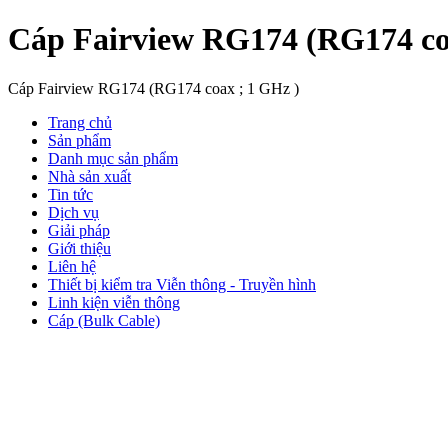
Cáp Fairview RG174 (RG174 co
Cáp Fairview RG174 (RG174 coax ; 1 GHz )
Trang chủ
Sản phẩm
Danh mục sản phẩm
Nhà sản xuất
Tin tức
Dịch vụ
Giải pháp
Giới thiệu
Liên hệ
Thiết bị kiểm tra Viễn thông - Truyền hình
Linh kiện viễn thông
Cáp (Bulk Cable)