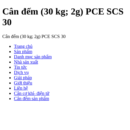
Cân đếm (30 kg; 2g) PCE SCS
30
Cân đếm (30 kg; 2g) PCE SCS 30
Trang chủ
Sản phẩm
Danh mục sản phẩm
Nhà sản xuất
Tin tức
Dịch vụ
Giải pháp
Giới thiệu
Liên hệ
Cân cơ khí- điện tử
Cân đếm sản phẩm