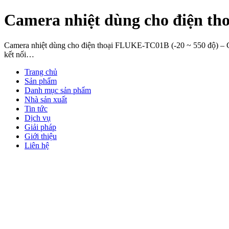
Camera nhiệt dùng cho điện th
Camera nhiệt dùng cho điện thoại FLUKE-TC01B (-20 ~ 550 độ) – Gi
kết nối…
Trang chủ
Sản phẩm
Danh mục sản phẩm
Nhà sản xuất
Tin tức
Dịch vụ
Giải pháp
Giới thiệu
Liên hệ