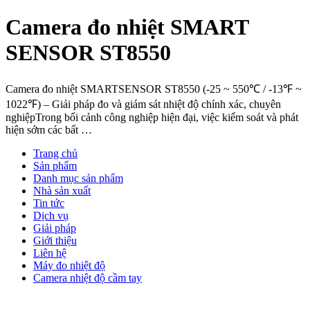
Camera đo nhiệt SMART
SENSOR ST8550
Camera đo nhiệt SMARTSENSOR ST8550 (-25 ~ 550℃ / -13℉ ~
1022℉) – Giải pháp đo và giám sát nhiệt độ chính xác, chuyên
nghiệpTrong bối cảnh công nghiệp hiện đại, việc kiểm soát và phát
hiện sớm các bất …
Trang chủ
Sản phẩm
Danh mục sản phẩm
Nhà sản xuất
Tin tức
Dịch vụ
Giải pháp
Giới thiệu
Liên hệ
Máy đo nhiệt độ
Camera nhiệt độ cầm tay