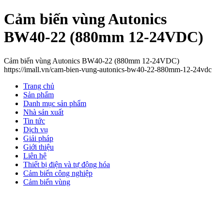
Cảm biến vùng Autonics
BW40-22 (880mm 12-24VDC)
Cảm biến vùng Autonics BW40-22 (880mm 12-24VDC)
https://imall.vn/cam-bien-vung-autonics-bw40-22-880mm-12-24vdc
Trang chủ
Sản phẩm
Danh mục sản phẩm
Nhà sản xuất
Tin tức
Dịch vụ
Giải pháp
Giới thiệu
Liên hệ
Thiết bị điện và tự động hóa
Cảm biến công nghiệp
Cảm biến vùng