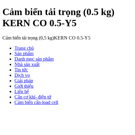
Cảm biến tải trọng (0.5 kg)
KERN CO 0.5-Y5
Cảm biến tải trọng (0,5 kg)KERN CO 0.5-Y5
Trang chủ
Sản phẩm
Danh mục sản phẩm
Nhà sản xuất
Tin tức
Dịch vụ
Giải pháp
Giới thiệu
Liên hệ
Cân cơ khí- điện tử
Cảm biến cân-load cell