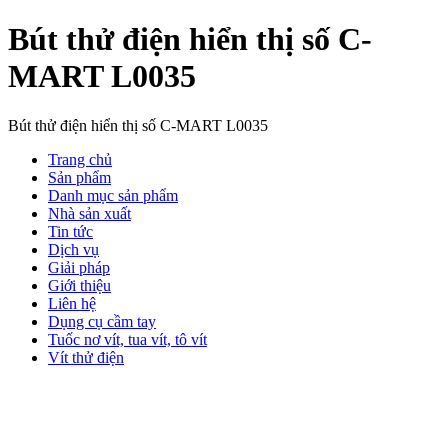
Bút thử điện hiển thị số C-
MART L0035
Bút thử điện hiển thị số C-MART L0035
Trang chủ
Sản phẩm
Danh mục sản phẩm
Nhà sản xuất
Tin tức
Dịch vụ
Giải pháp
Giới thiệu
Liên hệ
Dụng cụ cầm tay
Tuốc nơ vít, tua vít, tô vít
Vít thử điện