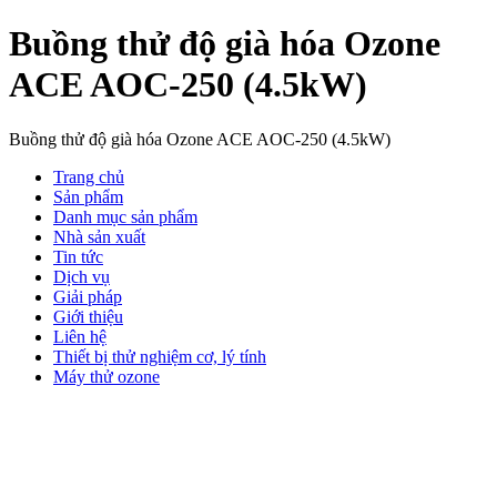
Buồng thử độ già hóa Ozone
ACE AOC-250 (4.5kW)
Buồng thử độ già hóa Ozone ACE AOC-250 (4.5kW)
Trang chủ
Sản phẩm
Danh mục sản phẩm
Nhà sản xuất
Tin tức
Dịch vụ
Giải pháp
Giới thiệu
Liên hệ
Thiết bị thử nghiệm cơ, lý tính
Máy thử ozone