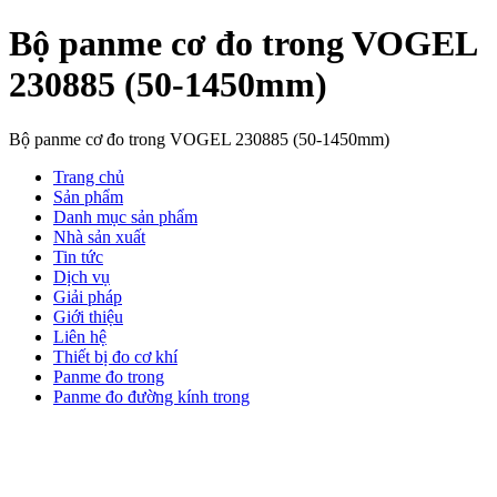
Bộ panme cơ đo trong VOGEL
230885 (50-1450mm)
Bộ panme cơ đo trong VOGEL 230885 (50-1450mm)
Trang chủ
Sản phẩm
Danh mục sản phẩm
Nhà sản xuất
Tin tức
Dịch vụ
Giải pháp
Giới thiệu
Liên hệ
Thiết bị đo cơ khí
Panme đo trong
Panme đo đường kính trong