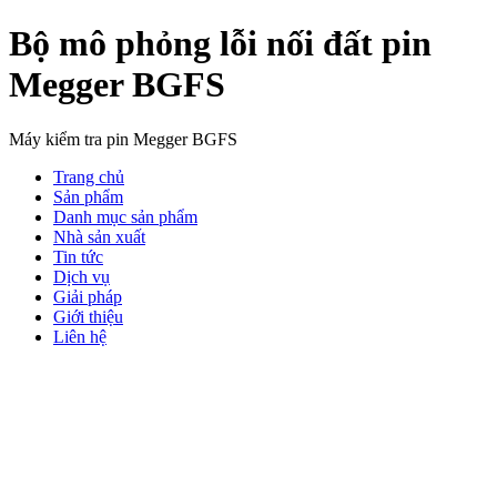
Bộ mô phỏng lỗi nối đất pin
Megger BGFS
Máy kiểm tra pin Megger BGFS
Trang chủ
Sản phẩm
Danh mục sản phẩm
Nhà sản xuất
Tin tức
Dịch vụ
Giải pháp
Giới thiệu
Liên hệ