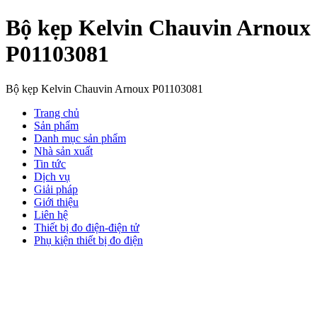
Bộ kẹp Kelvin Chauvin Arnoux
P01103081
Bộ kẹp Kelvin Chauvin Arnoux P01103081
Trang chủ
Sản phẩm
Danh mục sản phẩm
Nhà sản xuất
Tin tức
Dịch vụ
Giải pháp
Giới thiệu
Liên hệ
Thiết bị đo điện-điện tử
Phụ kiện thiết bị đo điện