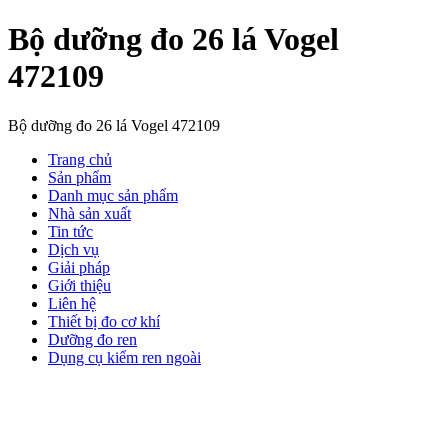
Bộ dưỡng đo 26 lá Vogel
472109
Bộ dưỡng đo 26 lá Vogel 472109
Trang chủ
Sản phẩm
Danh mục sản phẩm
Nhà sản xuất
Tin tức
Dịch vụ
Giải pháp
Giới thiệu
Liên hệ
Thiết bị đo cơ khí
Dưỡng đo ren
Dụng cụ kiểm ren ngoài