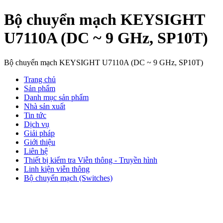
Bộ chuyển mạch KEYSIGHT
U7110A (DC ~ 9 GHz, SP10T)
Bộ chuyển mạch KEYSIGHT U7110A (DC ~ 9 GHz, SP10T)
Trang chủ
Sản phẩm
Danh mục sản phẩm
Nhà sản xuất
Tin tức
Dịch vụ
Giải pháp
Giới thiệu
Liên hệ
Thiết bị kiểm tra Viễn thông - Truyền hình
Linh kiện viễn thông
Bộ chuyển mạch (Switches)