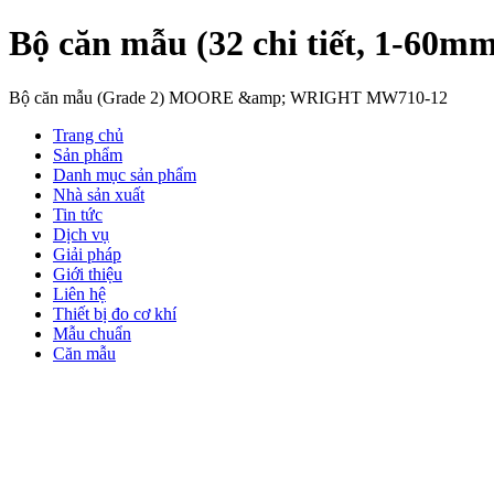
Bộ căn mẫu (32 chi tiết, 1-
Bộ căn mẫu (Grade 2) MOORE &amp; WRIGHT MW710-12
Trang chủ
Sản phẩm
Danh mục sản phẩm
Nhà sản xuất
Tin tức
Dịch vụ
Giải pháp
Giới thiệu
Liên hệ
Thiết bị đo cơ khí
Mẫu chuẩn
Căn mẫu