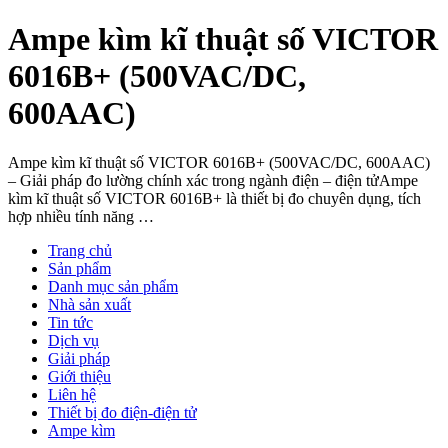
Ampe kìm kĩ thuật số VICTOR
6016B+ (500VAC/DC,
600AAC)
Ampe kìm kĩ thuật số VICTOR 6016B+ (500VAC/DC, 600AAC)
– Giải pháp đo lường chính xác trong ngành điện – điện tửAmpe
kìm kĩ thuật số VICTOR 6016B+ là thiết bị đo chuyên dụng, tích
hợp nhiều tính năng …
Trang chủ
Sản phẩm
Danh mục sản phẩm
Nhà sản xuất
Tin tức
Dịch vụ
Giải pháp
Giới thiệu
Liên hệ
Thiết bị đo điện-điện tử
Ampe kìm